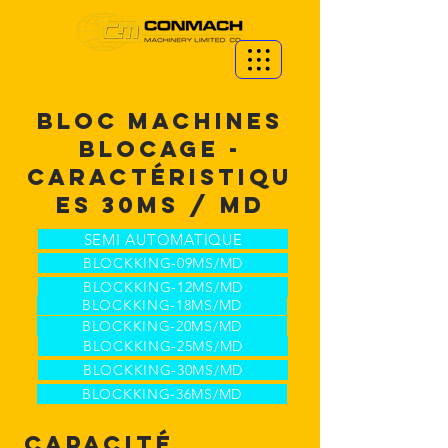
BLOC MACHINES
BLOCAGE -
CARACTÉRISTIQU
ES 30MS / MD
SEMI AUTOMATIQUE
BLOCKKING-09MS/MD
BLOCKKING-12MS/MD
BLOCKKING-18MS/MD
BLOCKKING-20MS/MD
BLOCKKING-25MS/MD
BLOCKKING-30MS/MD
BLOCKKING-36MS/MD
Capacité