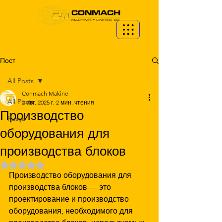
Пост
All Posts
Conmach Makine
All Posts
2 авг. 2025 г.
2 мин. чтения
Производство
Rusça
оборудования для
производства блоков
Оценка: не число из 5 звезд.
Производство оборудования для 
производства блоков — это 
проектирование и производство 
оборудования, необходимого для 