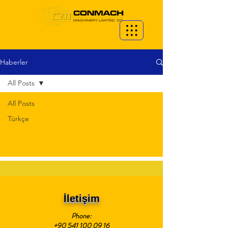
Haberler
All Posts
All Posts
Türkçe
İletişim
Phone:
+90 541 100 09 16