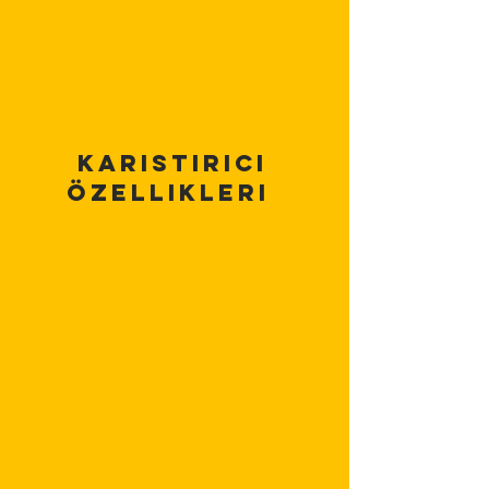
KarıStırıcı
Özellikleri