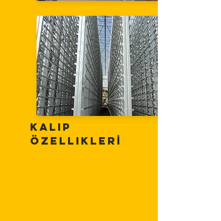
Kalıp
ÖzellikleRİ