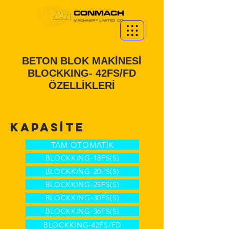
BETON BLOK MAKİNESİ
BLOCKKING- 42FS/FD
ÖZELLİKLERİ
KAPASİTE
TAM OTOMATİK
BLOCKKING-18FS(S)
BLOCKKING-20FS(S)
BLOCKKING-25FS(S)
BLOCKKING-30FS(S)
BLOCKKING-36FS(S)
BLOCKKING-42FS/FD