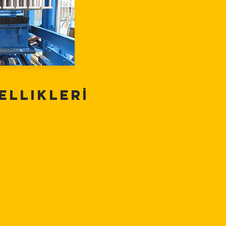
ellikleRİ