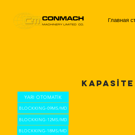
Главная с
KAPASİTE
YARI OTOMATİK
BLOCKKING-09MS/MD
BLOCKKING-12MS/MD
BLOCKKING-18MS/MD