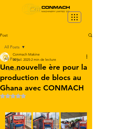
Post
All Posts
Conmach Makine
All Posts
30 juil. 2025
2 min de lecture
Une nouvelle ère pour la
Fransızca
production de blocs au
Ghana avec CONMACH
Noté NaN étoiles sur 5.