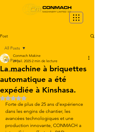
Post
All Posts
Conmach Makine
All Posts
29 juil. 2025
2 min de lecture
La machine à briquettes
Fransızca
automatique a été
expédiée à Kinshasa.
Noté NaN étoiles sur 5.
Forte de plus de 25 ans d’expérience 
dans les engins de chantier, les 
avancées technologiques et une 
production innovante, CONMACH a 