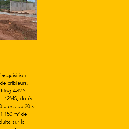
'acquisition 
de cribleurs, 
kKing-42MS, 
ng-42MS, dotée 
0 blocs de 20 x 
 1 150 m² de 
uite sur le 