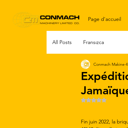
Page d'accueil
All Posts
Fransızca
Conmach Makine
4
Expéditi
Jamaïqu
Noté NaN étoiles sur
Fin juin 2022, la bri