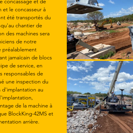
 de concassage et de 
 et le concasseur à 
t été transportés du 
squ'au chantier de 
ion des machines sera 
niciens de notre 
te préalablement 
ant jamaïcain de blocs 
pe de service, en 
es responsables de 
tué une inspection du 
n d'implantation au 
'implantation, 
montage de la machine à 
que BlockKing-42MS et 
imentation arrière.