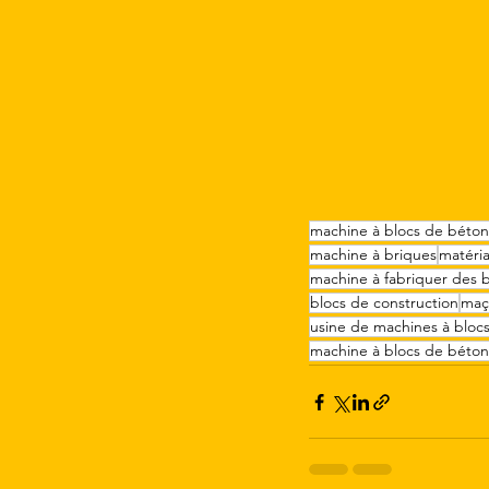
machine à blocs de béton
machine à briques
matéri
machine à fabriquer des b
blocs de construction
maç
usine de machines à bloc
machine à blocs de béton