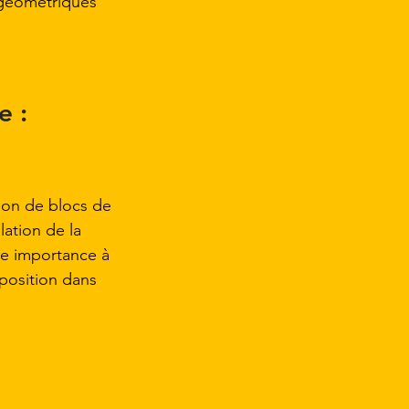
 géométriques 
 : 
on de blocs de 
ation de la 
e importance à 
 position dans 