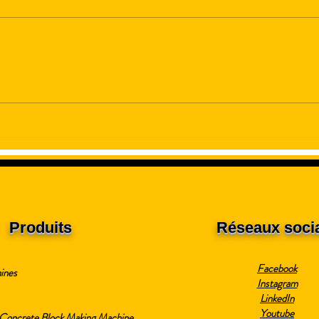
Machine à blocs de béton
Fabr
expédiée à Lusaka, en
bloc
Zambie
Produits
Réseaux soci
Facebook
ines
Instagram
LinkedIn
Youtube
Concrete Block Making Machine