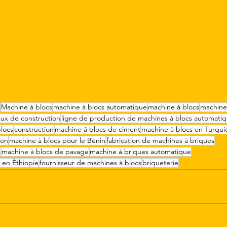
Machine à blocs
machine à blocs automatique
machine à blocs
machine
aux de construction
ligne de production de machines à blocs automati
locs
construction
machine à blocs de ciment
machine à blocs en Turqui
on
machine à blocs pour le Bénin
fabrication de machines à briques
s
machine à blocs de pavage
machine à briques automatique
 en Éthiopie
fournisseur de machines à blocs
briqueterie