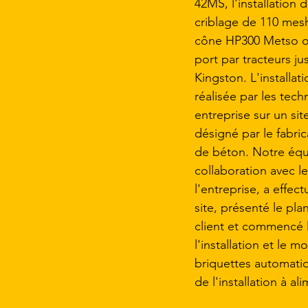
42MS, l'installation
criblage de 110 mesh
cône HP300 Metso on
port par tracteurs ju
Kingston. L'installat
réalisée par les tech
entreprise sur un si
désigné par le fabric
de béton. Notre équi
collaboration avec l
l'entreprise, a effec
site, présenté le pla
client et commencé l
l'installation et le 
briquettes automati
de l'installation à al