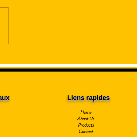
ication de machines à
s
aux
Liens rapides
Home
About Us
Products
Contact