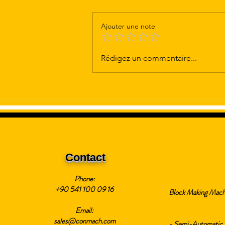
Ajouter une note
Exportation de CONMACH
Rédigez un commentaire...
MACHINE vers la Somalie
Contact
Phone:
+90 541 100 09 16
Block Making Mach
Email:
sales@conmach.com
- Semi-Automatic 