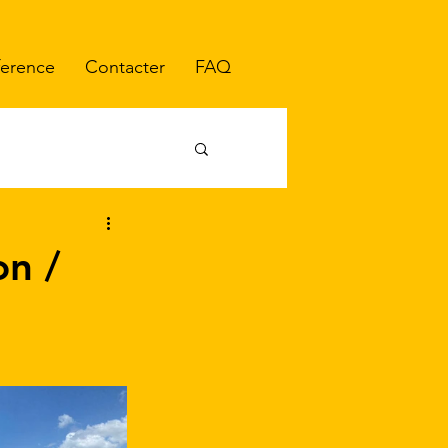
ference
Contacter
FAQ
on /