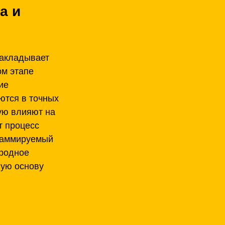
а и 
закладывает 
м этапе 
ие 
ются в точных 
ую влияют на 
т процесс 
раммируемый 
родное 
ую основу 