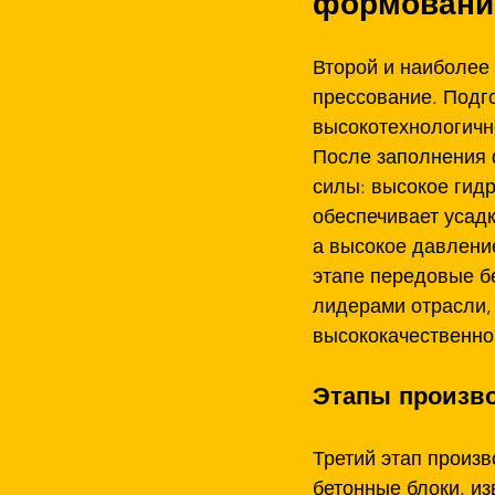
формование
Второй и наиболее
прессование. Подг
высокотехнологичн
После заполнения 
силы: высокое гид
обеспечивает усадк
а высокое давление
этапе передовые б
лидерами отрасли,
высококачественно
Этапы произво
Третий этап произв
бетонные блоки, и