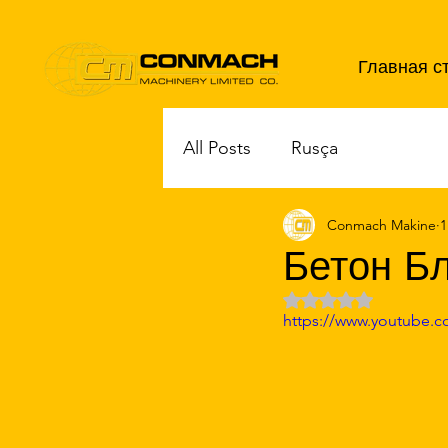
Главная с
All Posts
Rusça
Conmach Makine
1
Бетон Б
Оценка: не число из 5 зве
https://www.youtube