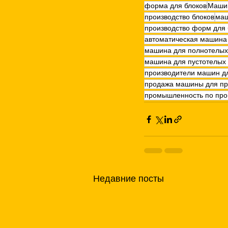
форма для блоков
Машин
производство блоков
маш
производство форм для
автоматическая машина 
машина для полнотелых
машина для пустотелых 
производители машин дл
продажа машины для пр
промышленность по прои
Недавние посты