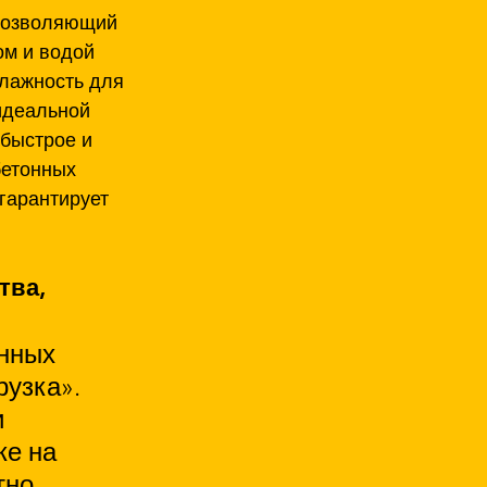
позволяющий 
ом и водой 
влажность для 
идеальной 
быстрое и 
етонных 
гарантирует 
тва, 
нных 
рузка». 
 
е на 
тно 