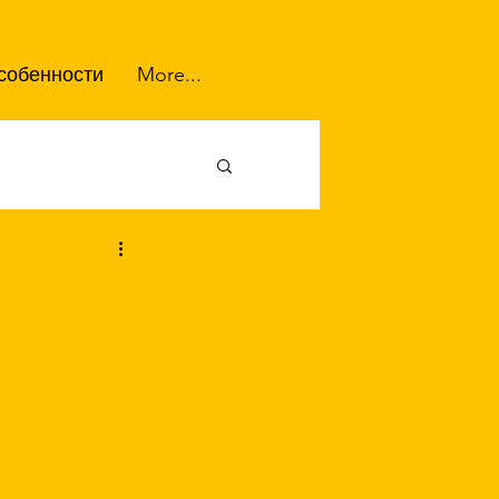
собенности
More...