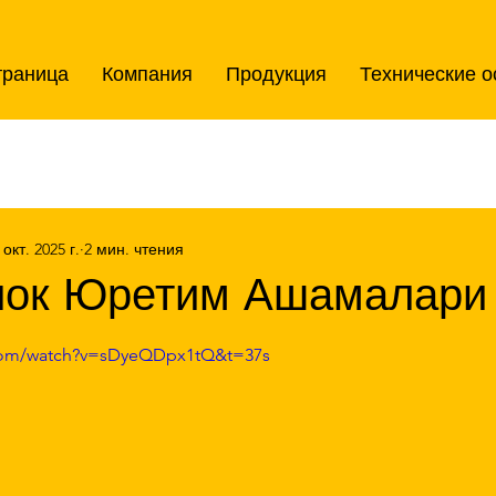
траница
Компания
Продукция
Технические о
 окт. 2025 г.
2 мин. чтения
лок Юретим Ашамалари
зд.
.com/watch?v=sDyeQDpx1tQ&t=37s