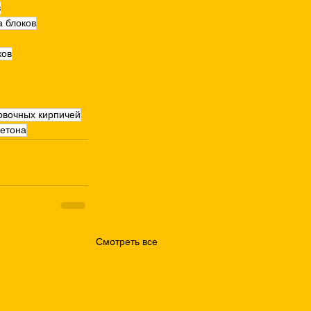
в
а блоков
ков
овочных кирпичей
бетона
Смотреть все