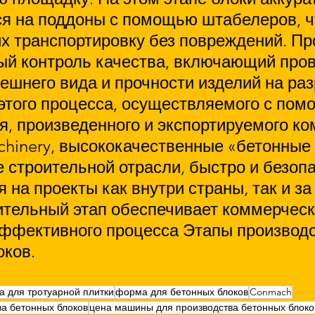
я на поддоны с помощью штабелеров, ч
х транспортировку без повреждений. Пр
ый контроль качества, включающий пров
ешнего вида и прочности изделий на раз
этого процесса, осуществляемого с пом
я, произведенного и экспортируемого ко
hinery, высококачественные «бетонные 
 строительной отрасли, быстро и безопа
 на проекты как внутри страны, так и за
ительный этап обеспечивает коммерческ
эффективного процесса Этапы производс
оков.
 для тротуарной плитки
форма для бетонных блоков
Conmach
а бетонных блоков
цена машины для производства бетонных блоко