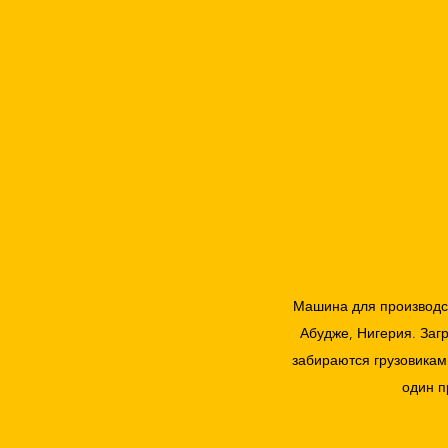
Машина для производст
Абудже, Нигерия. Заг
забираются грузовикам
один п