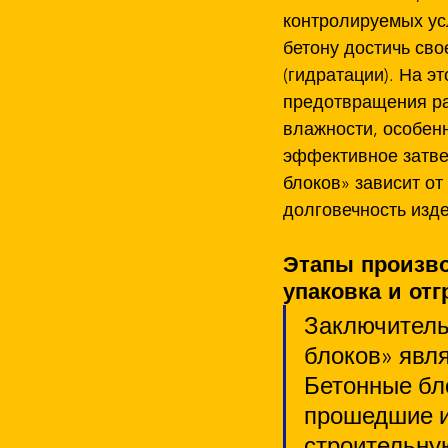
контролируемых ус
бетону достичь сво
(гидратации). На э
предотвращения ра
влажности, особенн
эффективное затве
блоков» зависит от
долговечность изд
Этапы произво
упаковка и отг
Заключитель
блоков» явля
Бетонные бл
прошедшие ис
строительную