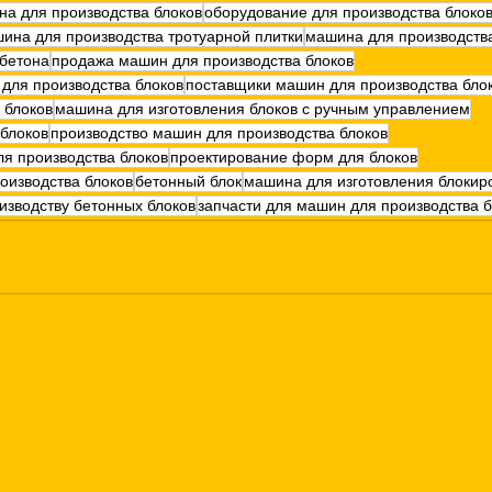
а для производства блоков
оборудование для производства блоко
ина для производства тротуарной плитки
машина для производств
 бетона
продажа машин для производства блоков
для производства блоков
поставщики машин для производства бло
 блоков
машина для изготовления блоков с ручным управлением
блоков
производство машин для производства блоков
я производства блоков
проектирование форм для блоков
оизводства блоков
бетонный блок
машина для изготовления блокир
зводству бетонных блоков
запчасти для машин для производства 