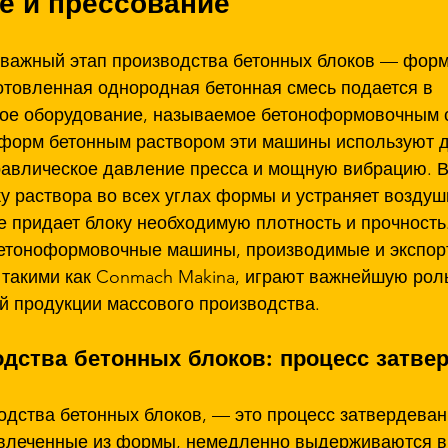
 и прессование
 важный этап производства бетонных блоков — форм
отовленная однородная бетонная смесь подается в 
ое оборудование, называемое бетоноформовочным с
форм бетонным раствором эти машины используют д
равлическое давление пресса и мощную вибрацию. 
у раствора во всех углах формы и устраняет возду
 придает блоку необходимую плотность и прочность.
етоноформовочные машины, производимые и экспор
 такими как Conmach Makina, играют важнейшую роль
й продукции массового производства.
дства бетонных блоков: процесс затве
одства бетонных блоков, — это процесс затвердеван
звлеченные из формы, немедленно выдерживаются в