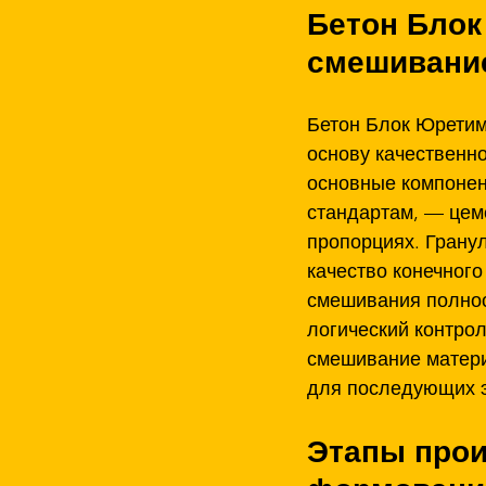
Бетон Блок
смешивани
Бетон Блок Юретим
основу качественно
основные компонен
стандартам, — цеме
пропорциях. Грану
качество конечного
смешивания полнос
логический контро
смешивание матери
для последующих э
Этапы прои