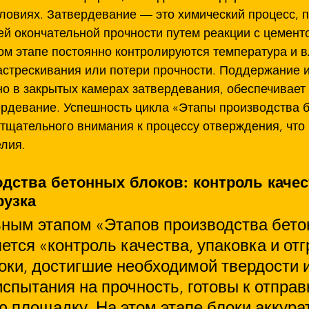
ловиях. Затвердевание — это химический процесс, 
ей окончательной прочности путем реакции с цемент
том этапе постоянно контролируются температура и 
стрескивания или потери прочности. Поддержание 
о в закрытых камерах затвердевания, обеспечивает 
рдевание. Успешность цикла «Этапы производства б
 тщательного внимания к процессу отверждения, что 
елия.
дства бетонных блоков: контроль качес
рузка
ным этапом «Этапов производства бето
ется «контроль качества, упаковка и отг
оки, достигшие необходимой твердости и
пытания на прочность, готовы к отправк
 площадку. На этом этапе блоки аккура