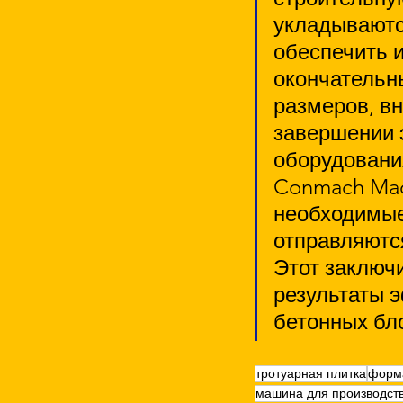
укладываютс
обеспечить и
окончательн
размеров, вн
завершении 
оборудовани
Conmach Mac
необходимые
отправляются
Этот заключ
результаты 
бетонных бл
--------
тротуарная плитка
форма
машина для производств