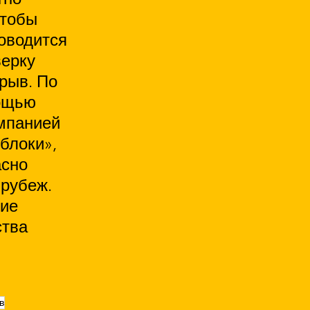
тобы 
оводится 
ерку 
рыв. По 
ощью 
мпанией 
блоки», 
сно 
 рубеж. 
ие 
тва 
в