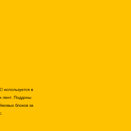
D используется в 
х лент. Поддоны 
ймовых блоков за 
с.