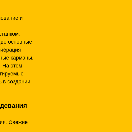
ование и 
танком. 
ве основные 
Вибрация 
шные карманы, 
 На этом 
тируемые 
 в создании 
рдевания
ия. Свежие 
 