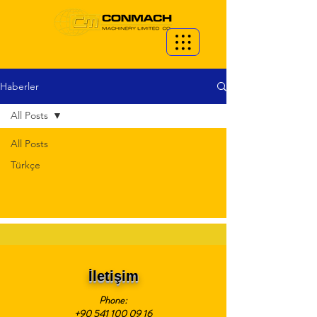
Haberler
All Posts
All Posts
Türkçe
İletişim
Phone:
+90 541 100 09 16