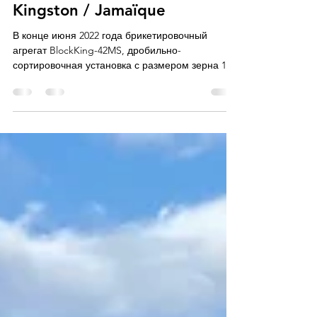
Expédition de briquettes
Kingston / Jamaïque
В конце июня 2022 года брикетировочный
агрегат BlockKing-42MS, дробильно-
сортировочная установка с размером зерна 110
меш и конусная дробилка HP300 Metso были
доставлены из порта тягачами на строительную
площадку в Кингстоне. Монтаж оборудования
будет осуществляться специалистами нашей
компании на площадке, заранее указанной
ямайским производителем бетонных блоков.