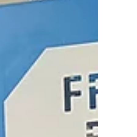
ses clients étrangers, a expédié la machine à blocs
de béton BlockKing-12MS ainsi que tout son
équipement en Somalie.