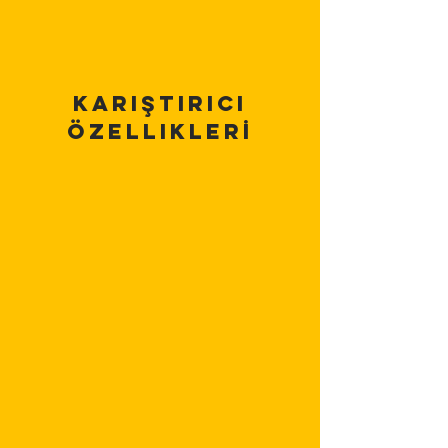
KarıŞtırıcı
Özelliklerİ